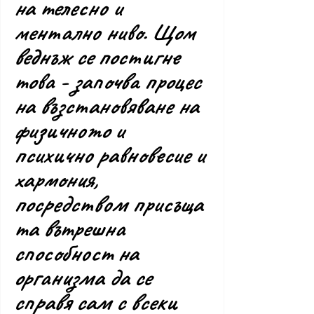
на телесно и 
ментално ниво. Щом 
веднъж се постигне 
това - започва процес 
на възстановяване на 
физичното и 
психично равновесие и 
хармония, 
посредством присъща
та вътрешна 
способност на 
организма да се 
справя сам с всеки 