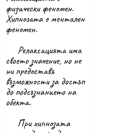
физически феномен. 
Хипнозата е ментален 
феномен.
	Релаксацията има 
своето значение, но не 
ни предоставя 
възможности за достъп 
до подсъзнанието на 
обекта.
	При хипнозата 