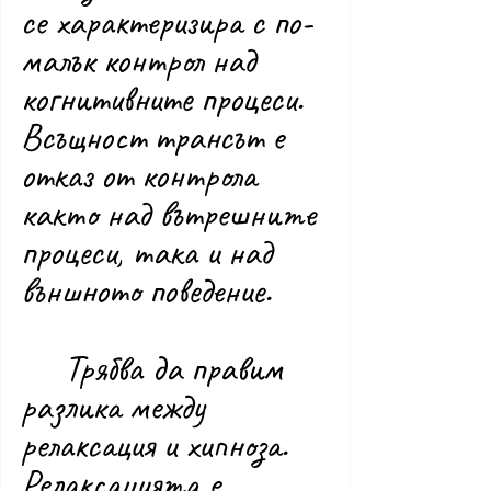
се характеризира с по-
малък контрол над 
когнитивните процеси. 
Всъщност трансът е 
отказ от контрола 
както над вътрешните 
процеси, така и над 
външното поведение.
	Трябва да правим 
разлика между 
релаксация и хипноза. 
Релаксацията е 