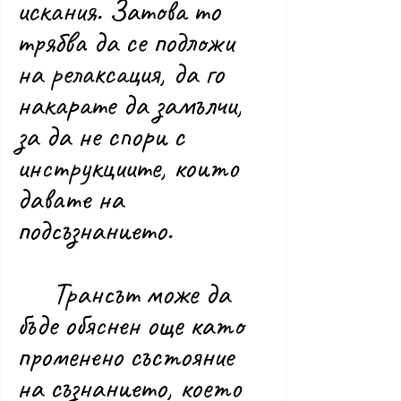
искания. Затова то 
трябва да се подложи 
на релаксация, да го 
накарате да замълчи, 
за да не спори с 
инструкциите, които 
давате на 
подсъзнанието.
	Трансът може да 
бъде обяснен още като 
променено състояние 
на съзнанието, което 