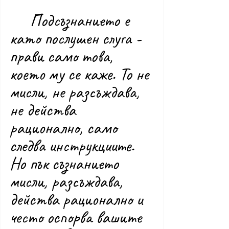
	Подсъзнанието е 
като послушен слуга - 
прави само това, 
което му се каже. То не 
мисли, не разсъждава, 
не действа 
рационално, само 
следва инструкциите. 
Но пък съзнанието 
мисли, разсъждава, 
действа рационално и 
често оспорва вашите 