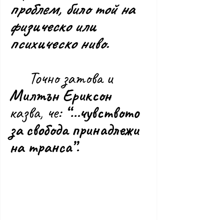
проблем, било той на 
физическо или 
психическо ниво.
	Точно затова и 
Милтън Ериксон
казва, че: 
“...чувството 
за свобода принадлежи 
на транса”.