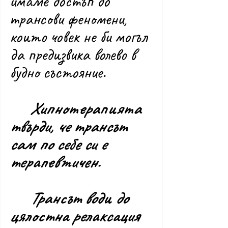
имаме достъп до 
трансови феномени, 
които човек не би могъл 
да предизвика волево в 
будно състояние.
Хипнотерапията 
твърди, че трансът 
сам по себе си е 
терапевтичен.
	Трансът води до 
цялостна релаксация 