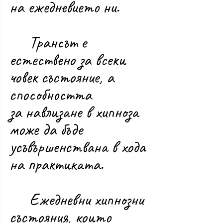
на ежедневието ни.
	Трансът е 
естествено за всеки 
човек състояние, а 
способността 
за навлизане в хипноза 
може да бъде 
усъвършенствана в хода 
на практиката.
	Ежедневни хипнозни 
състояния, които 