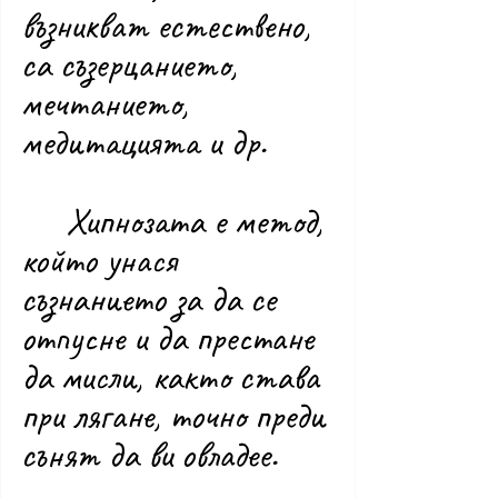
възникват естествено, 
са съзерцанието, 
мечтанието, 
медитацията и др.
	Хипнозата е метод, 
който унася 
съзнанието за да се 
отпусне и да престане 
да мисли, както става 
при лягане, точно преди 
сънят да ви овладее.