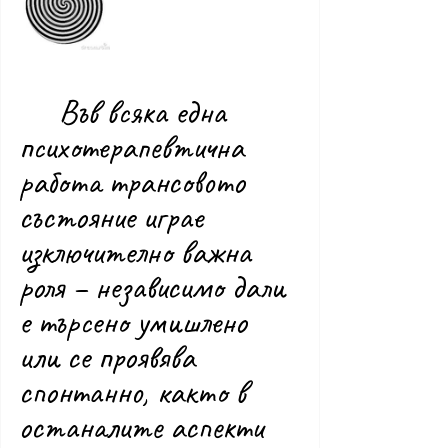
	Във всяка една 
психотерапевтична 
работа трансовото 
състояние играе 
изключително важна 
роля – независимо дали 
е търсено умишлено 
или се проявява 
спонтанно, както в 
останалите аспекти 