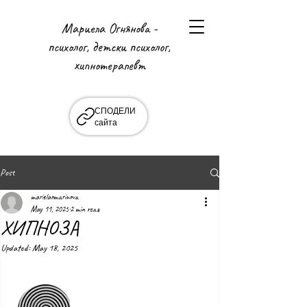
Мариела Огнянова -
психолог, детски психолог,
хипнотерапевт
СПОДЕЛИ
сайта
Post
marielaomarinova
May 11, 2025
2 min read
ХИПНОЗА
Updated:
May 18, 2025