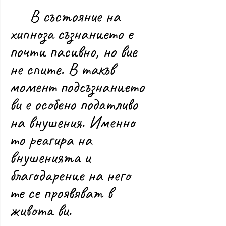
	В състояние на 
хипноза съзнанието е 
почти пасивно, но вие 
не спите. В такъв 
момент подсъзнанието 
ви е особено податливо 
на внушения. Именно 
то реагира на 
внушенията и 
благодарение на него 
те се проявяват в 
живота ви.