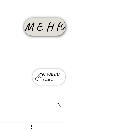
М Е Н Ю
СПОДЕЛИ
сайта