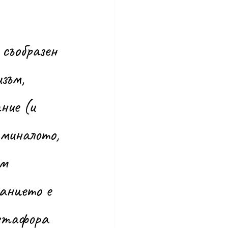
зъм, 
ние (и 
 миналото, 
м 
анието е 
метафора 