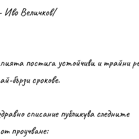
- Иво Величков/
ай-бързи срокове.
дравно списание публикува следните 
от проучване: