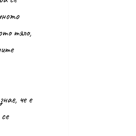
чното 
ото тяло, 
ните 
се 