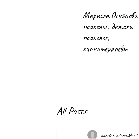
Мариела Огнянова 
психолог, детски
психолог,
хипнотерапевт
All Posts
marielaomarinova
May 11