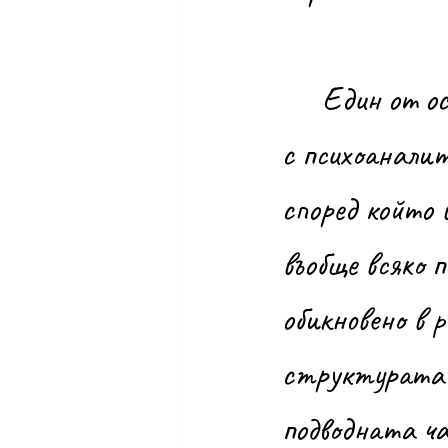
	Един от основните методи за лечение с хипноза е съобразен 
с психоаналит
според който 
въобще всяко п
обикновено в 
структурата н
подводната ч