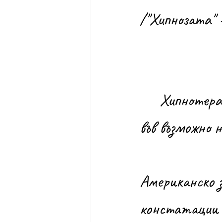
/"Хипнозата" 
	Хипнотерапията постига устойчиви и трайни резултати 
във възможно н
Американско з
констатации 