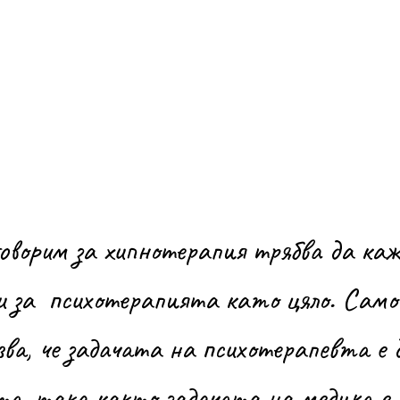
оворим за хипнотерапия трябва да каж
и за  психотерапията като цяло. Сам
зва, че задачата на психотерапевта е 
та, така както задачата на медика е 