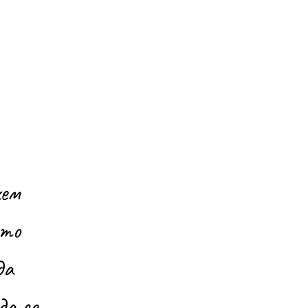
ем 
ото 
да 
да се 