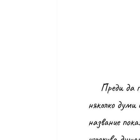
Преди да г
няколко думи 
название пока
излекува душа