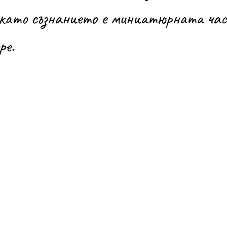
окато съзнанието е миниатюрната час
ре.