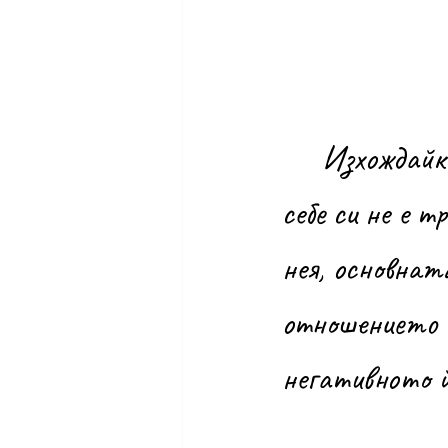
	Изхождайки от презумпцията, че една ситуация сама по 
себе си не е 
нея, основнат
отношението к
негативното й 