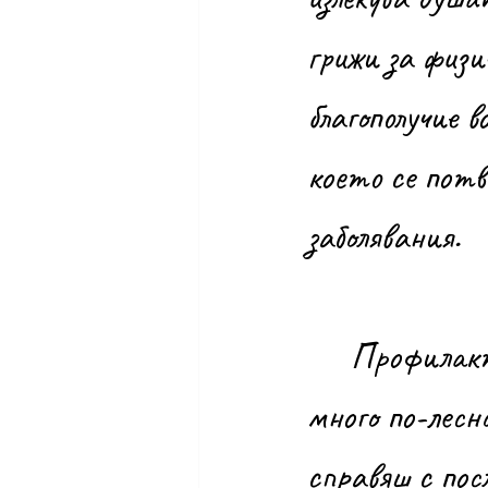
грижи за физи
благополучие в
което се потв
заболявания.
	Профилактиката е най-доброто лечение, а всеки знае, че е 
много по-лесн
справяш с пос