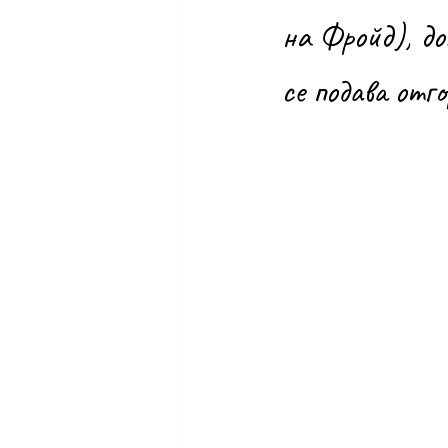
на Фройд), д
се подава отго