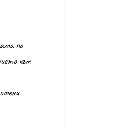
нието към 
омени 