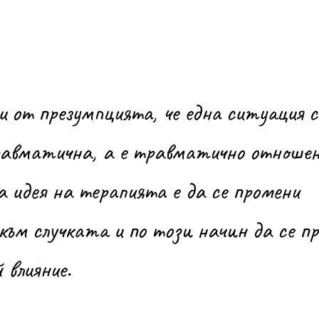
травматична, а е травматично отноше
а идея на терапията е да се промени 
ъм случката и по този начин да се пр
влияние.  