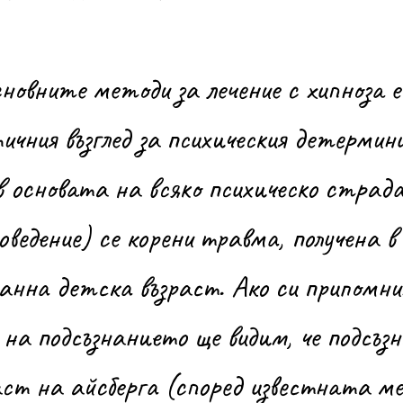
ичния възглед за психическия детермини
в основата на всяко психическо страда
оведение) се корени травма, получена в
ранна детска възраст. Ако си припомни
а подсъзнанието ще видим, че подсъзн
аст на айсберга (според известната 