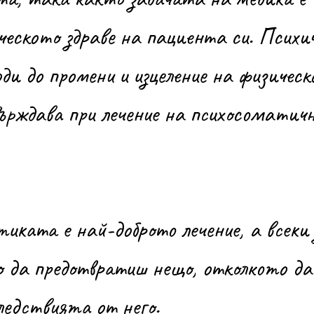
ческото здраве на пациента си. Психи
оди до промени и изцеление на физическ
ърждава при лечение на психосоматич
о да предотвратиш нещо, отколкото да 
ледствията от него.